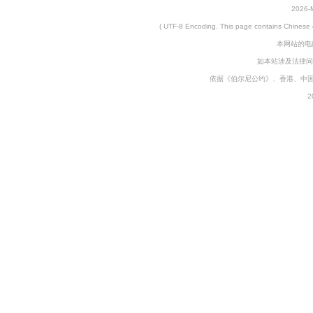
2026-M
( UTF-8 Encoding. This page contains
本网站的电邮
如本站涉及法律问
依据《伯尔尼公约》、香港、中
2