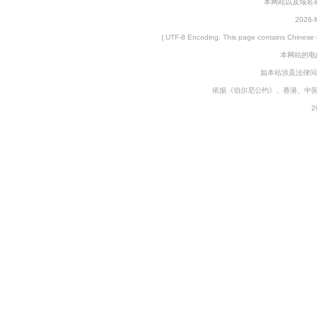
本网站以及域名有仲裁协
2026-M
( UTF-8 Encoding. This page contains
本网站的电邮
如本站涉及法律问
依据《伯尔尼公约》、香港、中
2