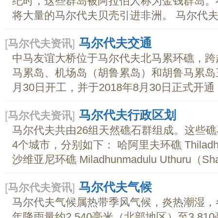
纪时，这些群岛被阿拉伯人称为金钱群岛。
将大量的马尔代夫贝壳引进非洲。 马尔代夫..
马尔代夫交通
[
马尔代夫资讯
]
中马友谊大桥位于马尔代夫北马累环礁，跨越Ga
马累岛、机场岛（胡鲁累岛）和胡鲁马累岛三
月30日开工，并于2018年8月30日正式开通
马尔代夫行政区划
[
马尔代夫资讯
]
马尔代夫共由26组天然礁石群组成。这些礁
4个城市，分别如下： 哈阿里夫环礁 Thiladhunma
沙维亚尼环礁 Miladhunmadulu Uthuru（Sha
马尔代夫气候
[
马尔代夫资讯
]
马尔代夫气候属热带季风气候，炎热潮湿，各
年降雨量约2,540毫米（北部地区）至3,810