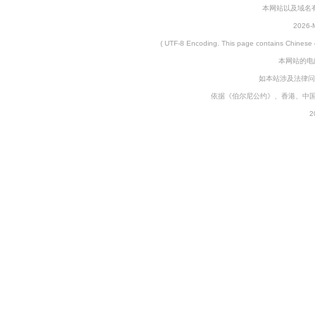
本网站以及域名有仲裁协
2026-M
( UTF-8 Encoding. This page contains
本网站的电邮
如本站涉及法律问
依据《伯尔尼公约》、香港、中
2