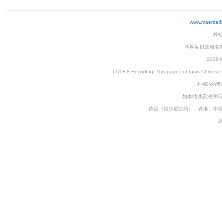
www.maerdaif
外
本网站以及域名有仲裁协
2026-M
( UTF-8 Encoding. This page contains
本网站的电邮
如本站涉及法律问
依据《伯尔尼公约》、香港、中
2